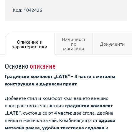
Код: 1042426
Наличност
Описание и
по
Документи
характеристики
магазини
Основно
описание
Градински комплект „LATE“ – 4 части с метална
конструкция и дървесен принт
Добавете стил и комфорт към вашето външно
пространство с елегантния
градински комплект
„LATE“
, състоящ се от
4 части
: два стола, двойна
пейка и масичка за чай. Комбинацията от
здрава
метална рамка
,
удобна текстилна седалка
и