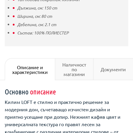
Дължина, см:
150
cm
Ширина, см:
80
cm
Дебелина, см:
2.1
cm
Състав:
100% ПОЛИЕСТЕР
Наличност
Описание и
по
Документи
характеристики
магазини
Основно
описание
Килим LOFT е стилно и практично решение за
модерния дом, съчетаващо изчистен дизайн и
приятно усещане при допир. Нежният кафяв цвят и
универсалната текстура го правят лесен за
комбиниране с различни интериорни стилове – от