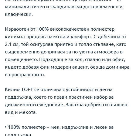
минималистичен и скандинавски до съвременен и
класически.
Изработен от 100% висококачествен полиестер,
килимът предлага мекота и комфорт. С дебелина от
2.1 см, той осигурява приятно и топло стъпване, като
същевременно допринася за по-уютна атмосфера в
помещението. Подходящ е за хол, спалня или офис,
където добавя фин модерен акцент, без да доминира
в пространството.
Килим LOFT се отличава с устойчивост и лесна
поддръжка, което го прави практичен избор за
динамичното ежедневие. Запазва добрия си външен
вид и мекота.
• 100% полиестер – мек, издръжлив и лесен за
поддръжка