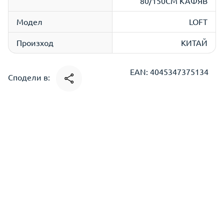
80/150СМ КАФЯВ
Модел
LOFT
Произход
КИТАЙ
EAN: 4045347375134
Сподели в: