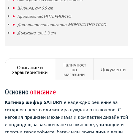
Ширина, см:
6.5
cm
Приложение:
ИНТЕРИОРНО
Допълнително описание:
МОНОЛИТНО ТЯЛО
Дължина, см:
3.3
cm
Наличност
Описание и
по
Документи
характеристики
магазини
Основно
описание
Катинар шифър SATURN
е надеждно решение за
сигурност, което елиминира нуждата от ключове. С
неговия прецизен механизъм и компактен дизайн той
е подходящ за заключване на шкафове, училищни и
спортни гардеробчета, багаж или други лични вещи.