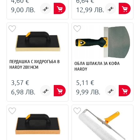
4,60 €
6,64 €
9,00 ЛВ.
12,99 ЛВ.
ПЕРДАШКА С ХИДРОГЪБА B
ОБЛА ШПАКЛА ЗА КОФА
HARDY 28Х14СМ
HARDY
3,57 €
5,11 €
6,98 ЛВ.
9,99 ЛВ.