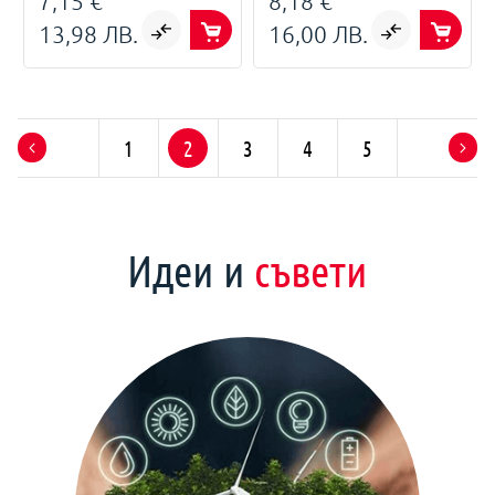
7,15 €
8,18 €
13,98 ЛВ.
16,00 ЛВ.
1
2
3
4
5
Идеи и
съвети