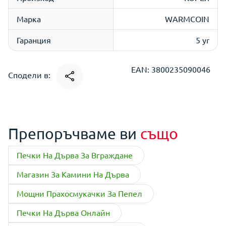
Марка
WARMCOIN
Гаранция
5 yr
EAN: 3800235090046
Сподели в:
Препоръчваме ви
също
Печки На Дърва За Вграждане
Магазин За Камини На Дърва
Мощни Прахосмукачки За Пепел
Печки На Дърва Онлайн