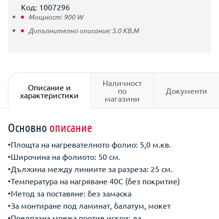
Код: 1007296
Мощност:
900
W
Допълнително описание:
5.0 КВ.М
Наличност
Описание и
по
Документи
характеристики
магазини
Основно
описание
•Площта на нагревателното фолио: 5,0 м.кв.
•Широчина на фолиото: 50 см.
•Дължина между линиите за разреза: 25 см.
•Температура на нагряване 40С (без покритие)
•Метод за поставяне: без замаска
•За монтиране под ламинат, балатум, мокет
•Предпазна мрежа против искри: да