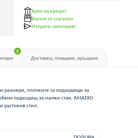
Купи на кредит
Вземи от магазин
Изпрати запитване
2
нтари
Доставка, плащане, връщане
ми размери, плочките са подходящи за
собено подходящ за малки стаи. AMADIO
и рустиков стил.
ПОДОВА