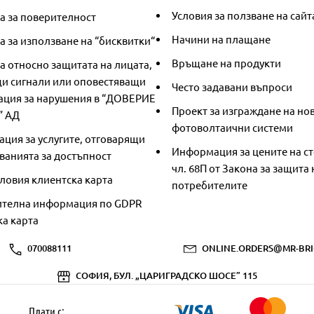
Условия за ползване на сайт
а за поверителност
Начини на плащане
 за използване на “бисквитки“
Връщане на продукти
а относно защитата на лицата,
и сигнали или оповестяващи
Често задавани въпроси
ция за нарушения в “ДОВЕРИЕ
Проект за изграждане на но
” АД
фотоволтаични системи
ция за услугите, отговарящи
Информация за цените на ст
ванията за достъпност
чл. 68П от Закона за защита 
ловия клиентска карта
потребителите
телна информация по GDPR
ка карта
070088111
ONLINE.ORDERS@MR-BRI
СОФИЯ, БУЛ. „ЦАРИГРАДСКО ШОСЕ” 115
Плати с: