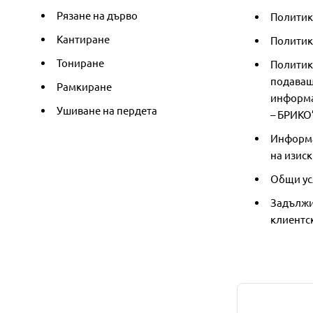
Рязане на дърво
Политик
Кантиране
Политика
Тониране
Политик
подаващ
Рамкиране
информа
Ушиване на пердета
– БРИКО
Информа
на изиск
Общи ус
Задължи
клиентс