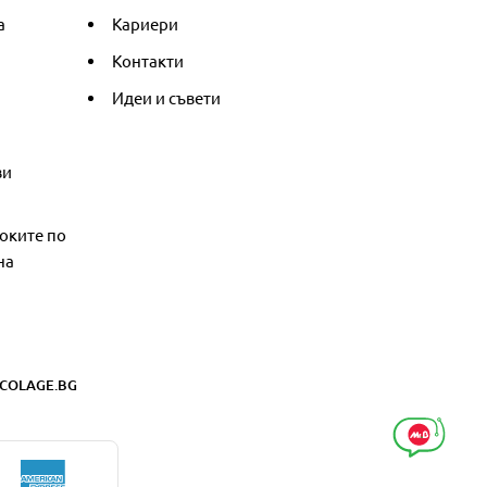
а
Кариери
Контакти
Идеи и съвети
ви
оките по
на
COLAGE.BG