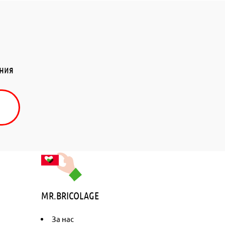
ения
MR.BRICOLAGE
За нас