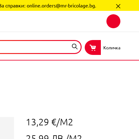
За справки:
online.orders@mr-bricolage.bg
.
Количка
13,29 €/М2
25,99 ЛВ./М2