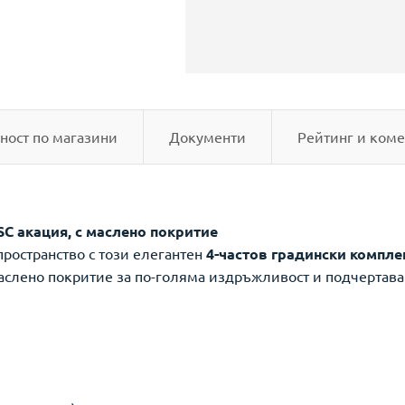
ност по магазини
Документи
Рейтинг и коме
SC акация, с маслено покритие
пространство с този елегантен
4-частов градински компле
аслено покритие за по-голяма издръжливост и подчертаван