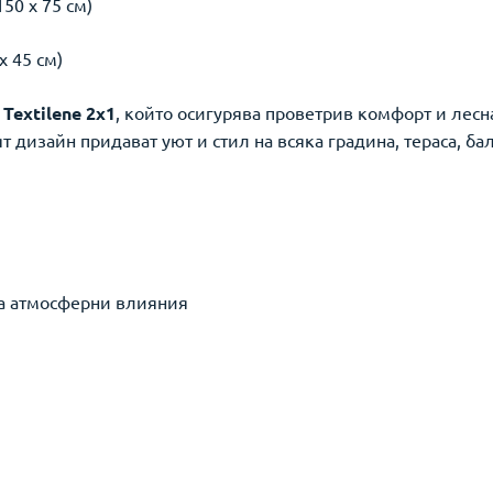
150 x 75 см)
x 45 см)
т
Textilene 2x1
, който осигурява проветрив комфорт и лес
 дизайн придават уют и стил на всяка градина, тераса, ба
на атмосферни влияния