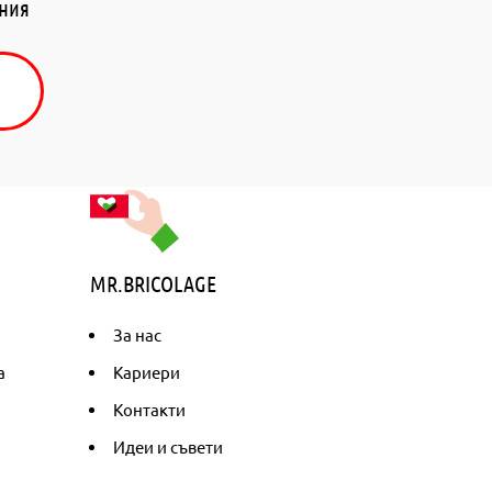
ения
MR.BRICOLAGE
За нас
а
Кариери
Контакти
Идеи и съвети