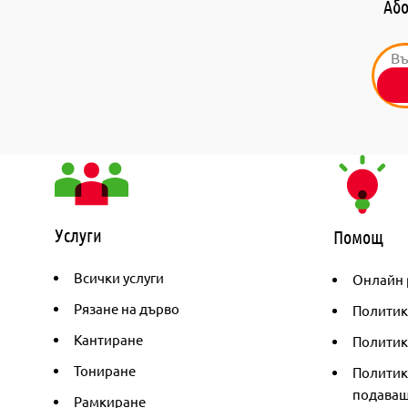
Або
Услуги
Помощ
Всички услуги
Онлайн 
Рязане на дърво
Политик
Кантиране
Политика
Тониране
Политик
подаващ
Рамкиране