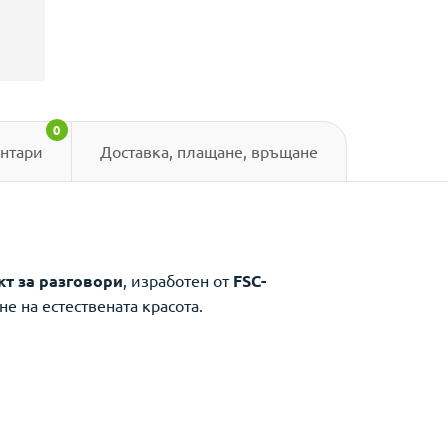
0
нтари
Доставка, плащане, връщане
кт за разговори
, изработен от
FSC-
е на естествената красота.