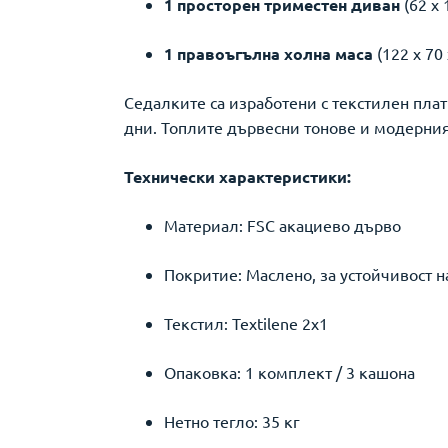
1 просторен триместен диван
(62 x 
1 правоъгълна холна маса
(122 x 70 
Седалките са изработени с текстилен пла
дни. Топлите дървесни тонове и модерният
Технически характеристики:
Материал: FSC акациево дърво
Покритие: Маслено, за устойчивост 
Текстил: Textilene 2x1
Опаковка: 1 комплект / 3 кашона
Нетно тегло: 35 кг