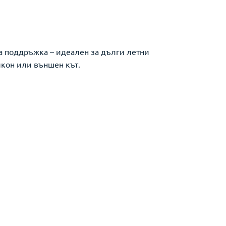
на поддръжка – идеален за дълги летни
лкон или външен кът.