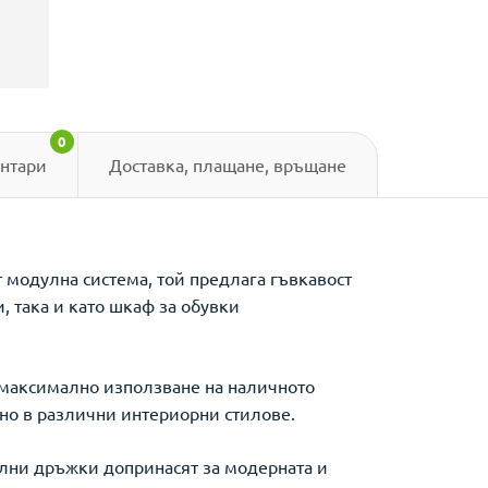
0
нтари
Доставка, плащане, връщане
 модулна система, той предлага гъвкавост
, така и като шкаф за обувки
а максимално използване на наличното
сно в различни интериорни стилове.
ални дръжки допринасят за модерната и