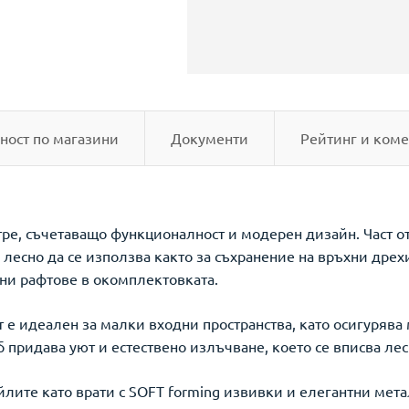
ност по магазини
Документи
Рейтинг и коме
ре, съчетаващо функционалност и модерен дизайн. Част от
 лесно да се използва както за съхранение на връхни дрехи
ни рафтове в окомплектовката.
т е идеален за малки входни пространства, като осигуряв
 придава уют и естествено излъчване, което се вписва ле
йлите като врати с SOFT forming извивки и елегантни мет