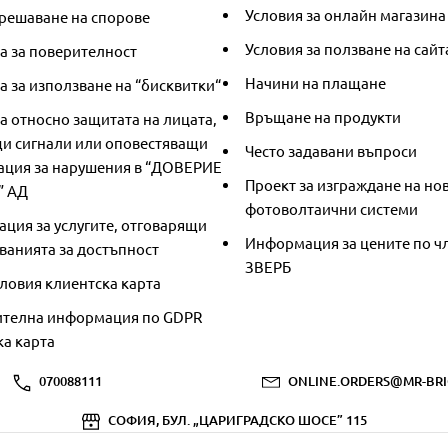
Условия за онлайн магазина
решаване на спорове
Условия за ползване на сайт
а за поверителност
Начини на плащане
 за използване на “бисквитки“
Връщане на продукти
а относно защитата на лицата,
и сигнали или оповестяващи
Често задавани въпроси
ция за нарушения в “ДОВЕРИЕ
Проект за изграждане на но
” АД
фотоволтаични системи
ция за услугите, отговарящи
Информация за цените по чл
ванията за достъпност
ЗВЕРБ
ловия клиентска карта
телна информация по GDPR
ка карта
070088111
ONLINE.ORDERS@MR-BRI
СОФИЯ, БУЛ. „ЦАРИГРАДСКО ШОСЕ” 115