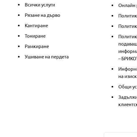
Всички услуги
Онлайн 
Рязане на дърво
Политик
Кантиране
Политика
Тониране
Политик
подаващ
Рамкиране
информа
Ушиване на пердета
– БРИКО
Информа
на изиск
Общи ус
Задължи
клиентс