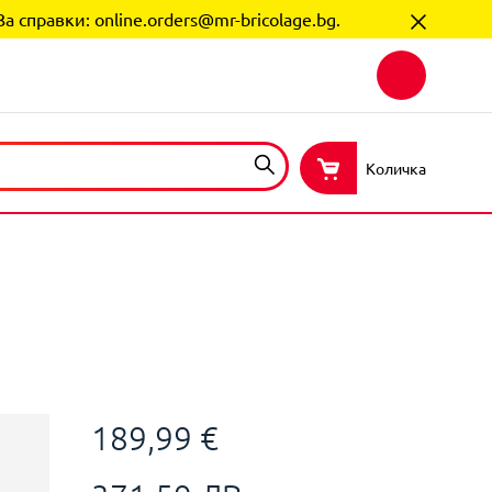
За справки:
online.orders@mr-bricolage.bg
.
Количка
189,99 €