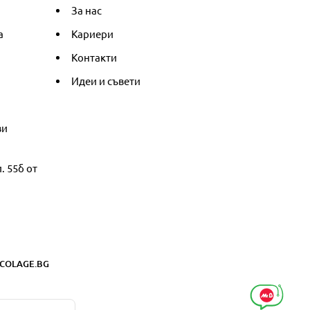
За нас
а
Кариери
Контакти
Идеи и съвети
ви
. 55б от
COLAGE.BG