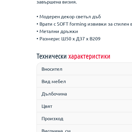
завършена визия.
• Модерен декор светъл дъб
• Врати с SOFT forming извивки за стилен 
• Метални дръжки
• Размери: Ш50 х Д37 х В209
Технически
характеристики
Вносител
Вид мебел
Дълбочина
Цвят
Произход
Височина, см