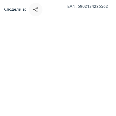
EAN: 5902134225562
Сподели в: