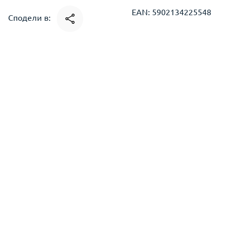
EAN: 5902134225548
Сподели в: