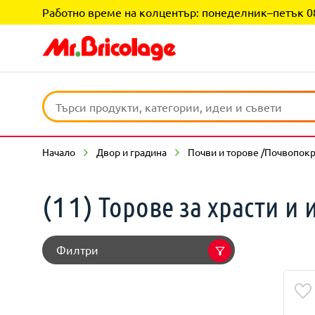
Работно време на колцентър: понеделник–петък 08:0
Начало
Двор и градина
Почви и торове /Почвопок
Торове за храсти и 
(11)
Филтри