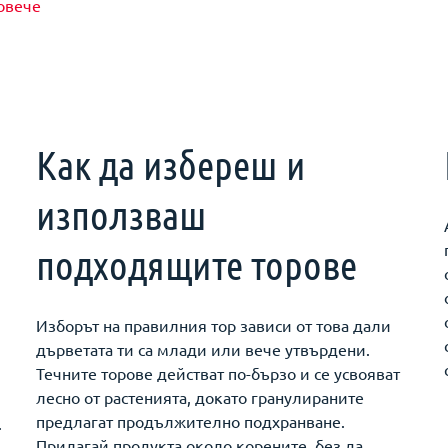
овече
Как да избереш и
използваш
подходящите торове
Изборът на правилния тор зависи от това дали
дърветата ти са млади или вече утвърдени.
Течните торове действат по-бързо и се усвояват
лесно от растенията, докато гранулираните
предлагат продължително подхранване.
.
Прилагай продукта около корените, без да