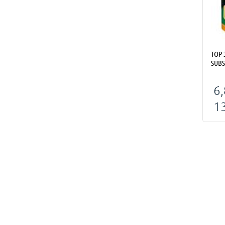
ТОР 
SUBS
6,
1