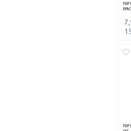
ТОР
ХРАС
7,
1
ТОР
1КГ