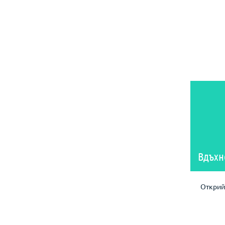
Вдъхн
Открий 