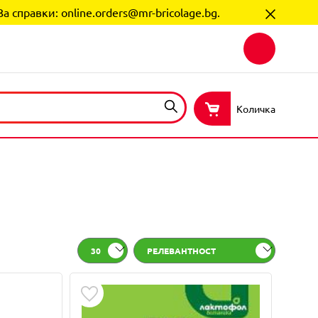
За справки:
online.orders@mr-bricolage.bg
.
Количка
30
РЕЛЕВАНТНОСТ