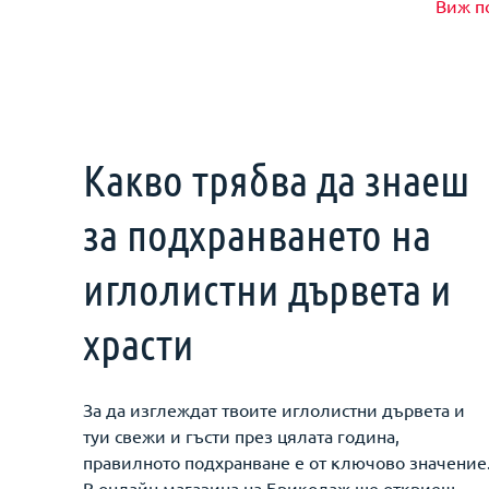
Виж п
Какво трябва да знаеш
за подхранването на
иглолистни дървета и
храсти
За да изглеждат твоите иглолистни дървета и
туи свежи и гъсти през цялата година,
правилното подхранване е от ключово значение
В онлайн магазина на Бриколаж ще откриеш