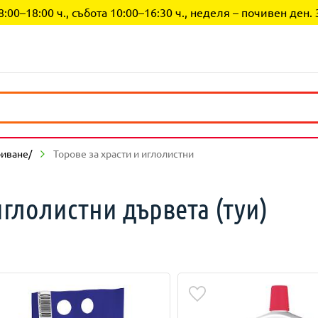
0–18:00 ч., събота 10:00–16:30 ч., неделя – почивен ден. 
риване/
Торове за храсти и иглолистни
иглолистни дървета (туи)