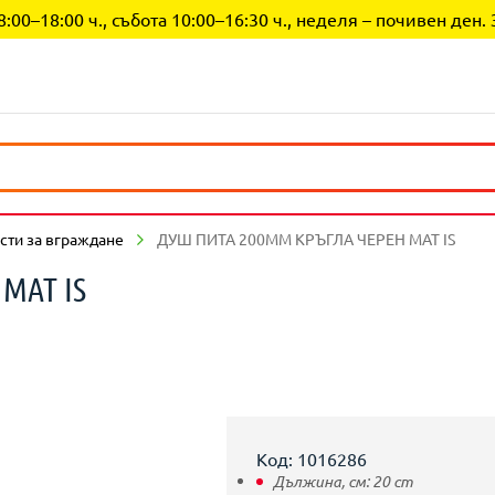
0–18:00 ч., събота 10:00–16:30 ч., неделя – почивен ден. 
сти за вграждане
ДУШ ПИТА 200ММ КРЪГЛА ЧЕРЕН МАТ IS
МАТ IS
Код: 1016286
Дължина, см:
20
cm