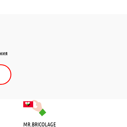
ения
MR.BRICOLAGE