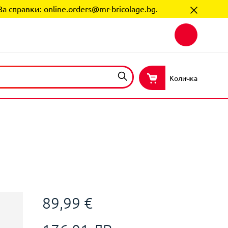
За справки:
online.orders@mr-bricolage.bg
.
Количка
89,99 €