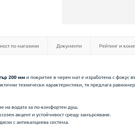
ност по магазини
Документи
Рейтинг и коме
тър 200 мм
и покритие в черен мат е изработена с фокус в
тични технически характеристики, тя предлага равномере
е на водата за по-комфортен душ.
созен акцент и устойчивост срещу замърсяване.
дюзи с антикалциева система.