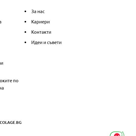
За нас
а
Кариери
Контакти
Идеи и съвети
ви
оките по
на
COLAGE.BG