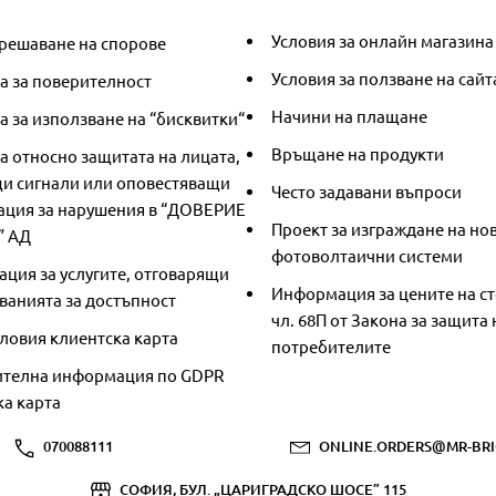
Условия за онлайн магазина
решаване на спорове
Условия за ползване на сайт
а за поверителност
Начини на плащане
 за използване на “бисквитки“
Връщане на продукти
а относно защитата на лицата,
и сигнали или оповестяващи
Често задавани въпроси
ция за нарушения в “ДОВЕРИЕ
Проект за изграждане на но
” АД
фотоволтаични системи
ция за услугите, отговарящи
Информация за цените на ст
ванията за достъпност
чл. 68П от Закона за защита 
ловия клиентска карта
потребителите
телна информация по GDPR
ка карта
070088111
ONLINE.ORDERS@MR-BRI
СОФИЯ, БУЛ. „ЦАРИГРАДСКО ШОСЕ” 115