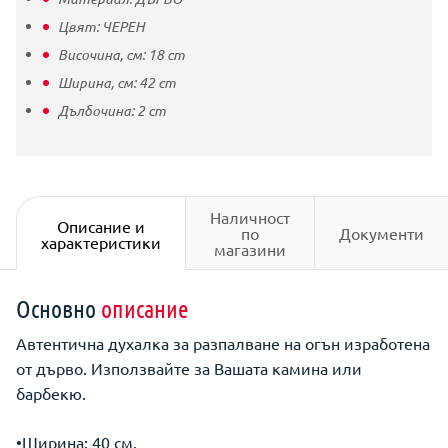
Цвят:
ЧЕРЕН
Височина, см:
18
cm
Ширина, см:
42
cm
Дълбочина:
2
cm
Наличност
Описание и
по
Документи
характеристики
магазини
Основно
описание
Автентична духалка за разпалване на огън изработена
от дърво. Използвайте за Вашата камина или
барбекю.
•Ширина: 40 см.