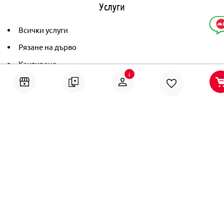
Услуги
Всички услуги
Рязане на дърво
Кантиране
i
Тониране
Рамкиране
Ушиване на пердета
Помощ
Онлайн решаване на спорове
Политика за поверителност