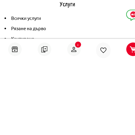
Услуги
Всички услуги
Рязане на дърво
Кантиране
i
Тониране
Рамкиране
Ушиване на пердета
Помощ
Онлайн решаване на спорове
Политика за поверителност