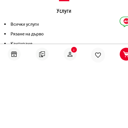
Услуги
Всички услуги
Рязане на дърво
Кантиране
i
Тониране
Рамкиране
Ушиване на пердета
Помощ
Онлайн решаване на спорове