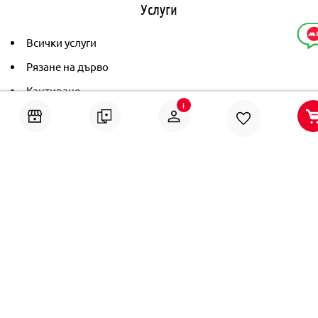
Услуги
Всички услуги
Рязане на дърво
Кантиране
i
Тониране
Рамкиране
Ушиване на пердета
Помощ
Онлайн решаване на спорове
Политика за поверителност