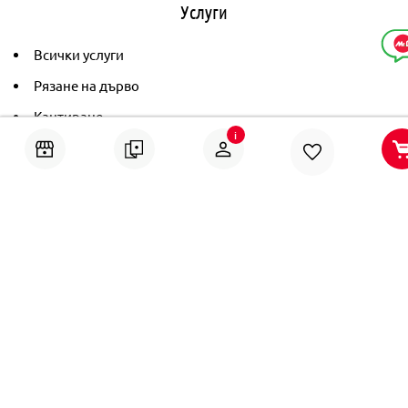
Услуги
Всички услуги
Рязане на дърво
Кантиране
i
Тониране
Рамкиране
Ушиване на пердета
Помощ
Онлайн решаване на спорове
Политика за поверителност