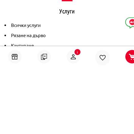
Услуги
Всички услуги
Рязане на дърво
Кантиране
i
Тониране
Рамкиране
Ушиване на пердета
Помощ
Онлайн решаване на спорове