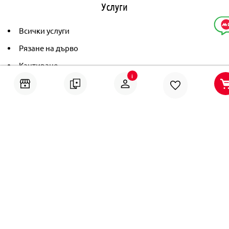
Услуги
Всички услуги
Рязане на дърво
Кантиране
i
Тониране
Рамкиране
Ушиване на пердета
Помощ
Онлайн решаване на спорове
Политика за поверителност