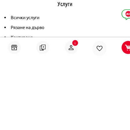
Услуги
Всички услуги
Рязане на дърво
Кантиране
i
Тониране
Рамкиране
Ушиване на пердета
Помощ
Онлайн решаване на спорове
Политика за поверителност