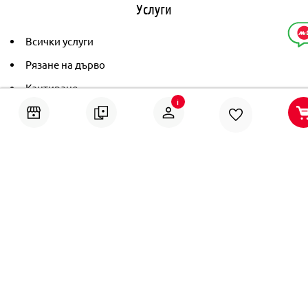
Услуги
Всички услуги
Рязане на дърво
Кантиране
i
Тониране
Рамкиране
Ушиване на пердета
Помощ
Онлайн решаване на спорове
Политика за поверителност