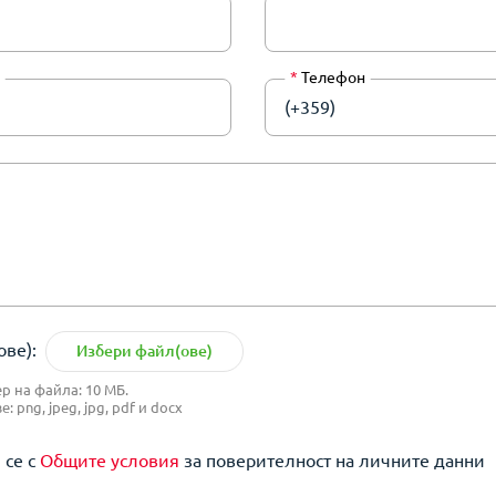
*
Телефон
(+359)
ве):
Избери файл(ове)
 на файла: 10 МБ.
 png, jpeg, jpg, pdf и docx
 се с
Общите условия
за поверителност на личните данни