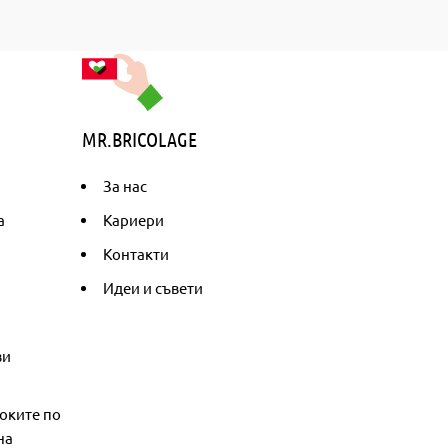
MR.BRICOLAGE
За нас
а
Кариери
Контакти
Идеи и съвети
ви
оките по
на