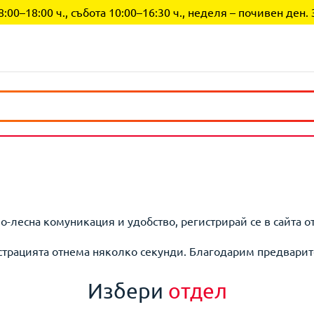
0–18:00 ч., събота 10:00–16:30 ч., неделя – почивен ден. 
по-лесна комуникация и удобство, регистрирай се в сайта о
страцията отнема няколко секунди. Благодарим предварит
Избери
отдел