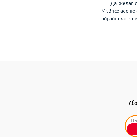
Да, желая 
Mr.Bricolage п
обработват за 
Або