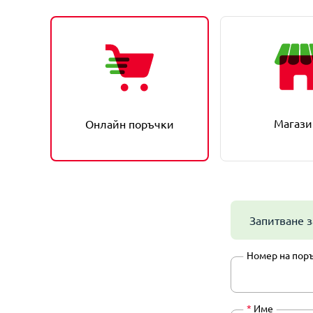
Магази
Онлайн поръчки
Запитване з
Номер на пор
*
Име