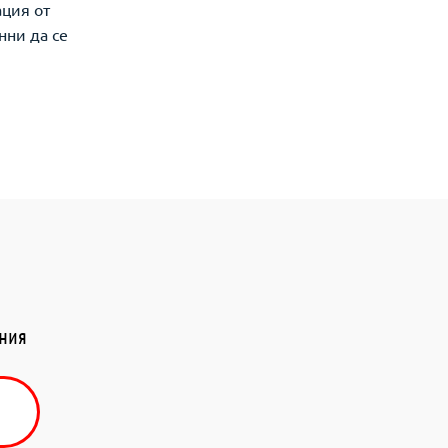
ация от
нни да се
ения