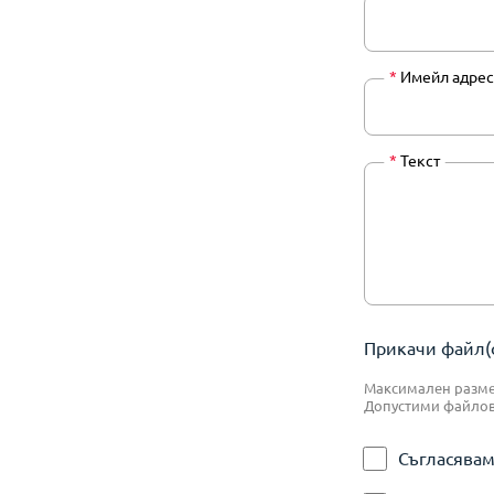
*
Имейл адрес
*
Текст
Прикачи файл(о
Максимален размер
Допустими файлове:
Съгласявам