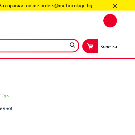
За справки:
online.orders@mr-bricolage.bg
.
Количка
т
тук
елно!