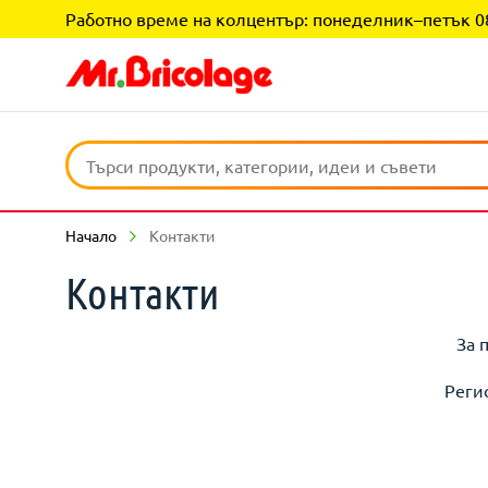
Работно време на колцентър: понеделник–петък 08:0
Начало
Контакти
Контакти
За 
Реги