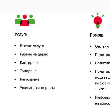
Услуги
Помощ
Всички услуги
Онлайн 
Рязане на дърво
Политик
Кантиране
Политика
Тониране
Политик
подаващ
Рамкиране
информа
Ушиване на пердета
– БРИКО
Информа
на изиск