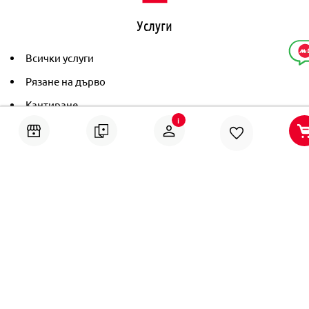
Услуги
Всички услуги
Рязане на дърво
Кантиране
i
Тониране
Рамкиране
Ушиване на пердета
Помощ
Онлайн решаване на спорове