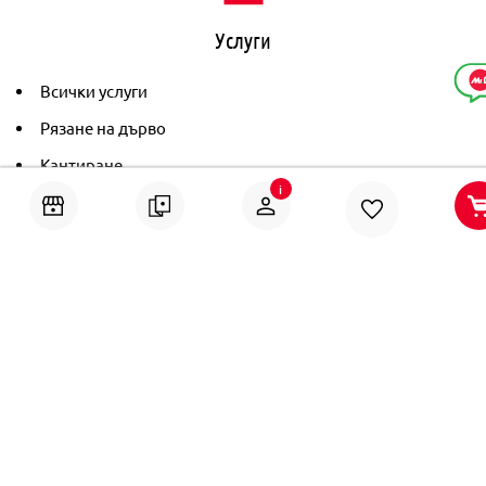
Услуги
Всички услуги
Рязане на дърво
Кантиране
i
Тониране
Рамкиране
Ушиване на пердета
Помощ
Онлайн решаване на спорове