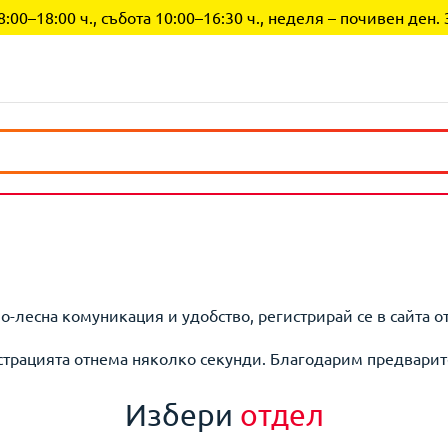
0–18:00 ч., събота 10:00–16:30 ч., неделя – почивен ден. 
по-лесна комуникация и удобство, регистрирай се в сайта о
страцията отнема няколко секунди. Благодарим предварит
Избери
отдел