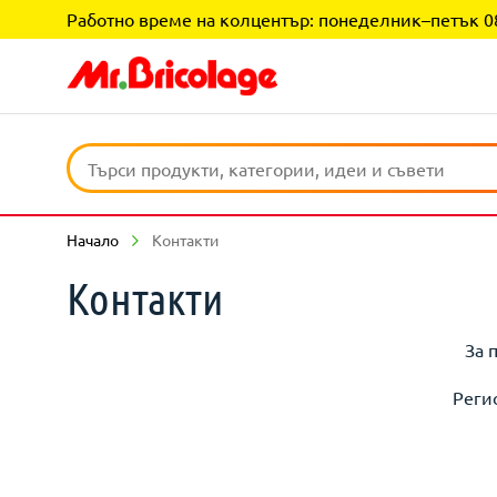
Работно време на колцентър: понеделник–петък 08:0
Начало
Контакти
Контакти
За 
Реги