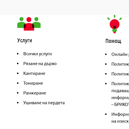
Услуги
Помощ
Всички услуги
Онлайн 
Рязане на дърво
Политик
Кантиране
Политика
Тониране
Политик
подаващ
Рамкиране
информа
Ушиване на пердета
– БРИКО
Информа
на изиск