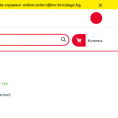
За справки:
online.orders@mr-bricolage.bg
.
Количка
т
тук
елно!