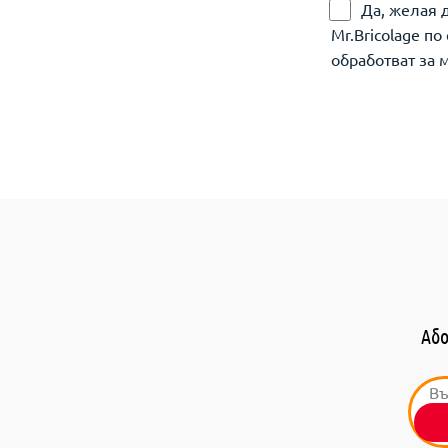
Да, желая 
Mr.Bricolage п
обработват за 
Або