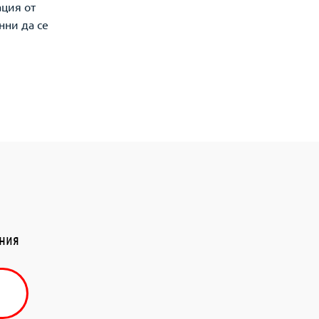
ация от
нни да се
ения