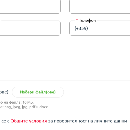
*
Телефон
(+359)
ве):
Избери файл(ове)
 на файла: 10 МБ.
 png, jpeg, jpg, pdf и docx
 се с
Общите условия
за поверителност на личните данни