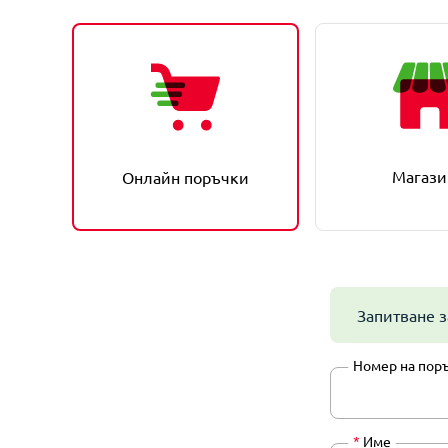
Магази
Онлайн поръчки
Запитване з
Номер на пор
*
Име