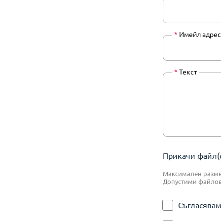
*
Имейл адрес
*
Текст
Прикачи файл(о
Максимален размер
Допустими файлове:
Съгласявам