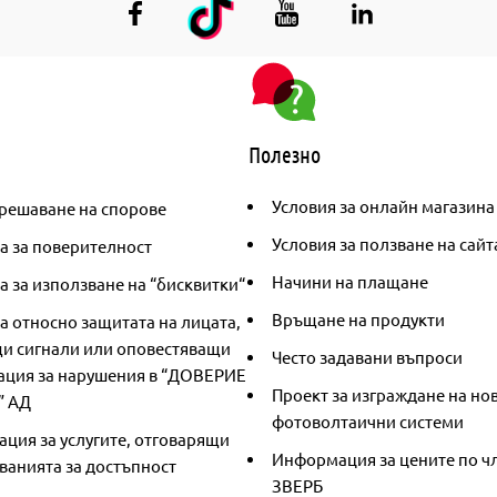
Полезно
Условия за онлайн магазина
решаване на спорове
Условия за ползване на сайт
а за поверителност
Начини на плащане
 за използване на “бисквитки“
Връщане на продукти
а относно защитата на лицата,
и сигнали или оповестяващи
Често задавани въпроси
ция за нарушения в “ДОВЕРИЕ
Проект за изграждане на но
” АД
фотоволтаични системи
ция за услугите, отговарящи
Информация за цените по чл
ванията за достъпност
ЗВЕРБ