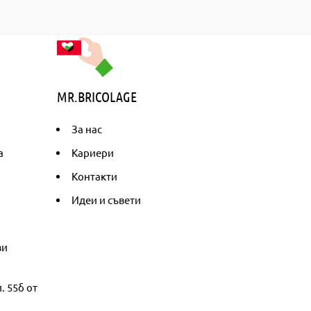
MR.BRICOLAGE
За нас
а
Кариери
Контакти
Идеи и съвети
ви
. 55б от