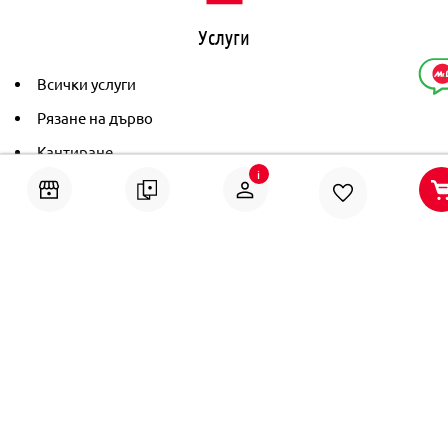
Услуги
Всички услуги
Рязане на дърво
Кантиране
i
Тониране
Рамкиране
Ушиване на пердета
Помощ
Онлайн решаване на спорове