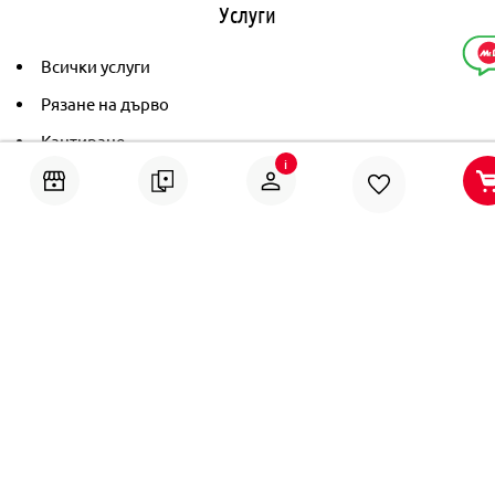
Услуги
Всички услуги
Рязане на дърво
Кантиране
i
Тониране
Рамкиране
Ушиване на пердета
Помощ
Онлайн решаване на спорове
Политика за поверителност