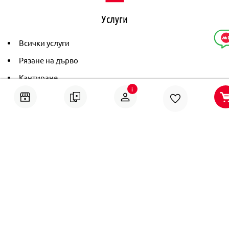
Услуги
Всички услуги
Рязане на дърво
Кантиране
i
Тониране
Рамкиране
Ушиване на пердета
Помощ
Онлайн решаване на спорове