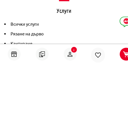
Услуги
Всички услуги
Рязане на дърво
Кантиране
i
Тониране
Рамкиране
Ушиване на пердета
Помощ
Онлайн решаване на спорове