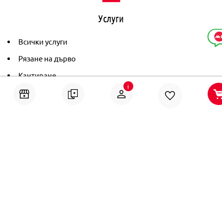
Услуги
Всички услуги
Рязане на дърво
Кантиране
i
Тониране
Рамкиране
Ушиване на пердета
Помощ
Онлайн решаване на спорове