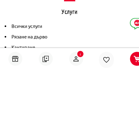
Услуги
Всички услуги
Рязане на дърво
Кантиране
i
Тониране
Рамкиране
Ушиване на пердета
Помощ
Онлайн решаване на спорове