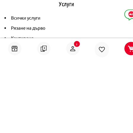
Услуги
Всички услуги
Рязане на дърво
Кантиране
i
Тониране
Рамкиране
Ушиване на пердета
Помощ
Онлайн решаване на спорове
Политика за поверителност