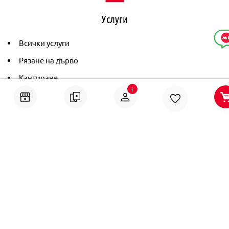
Услуги
Всички услуги
Рязане на дърво
Кантиране
i
Тониране
Рамкиране
Ушиване на пердета
Помощ
Онлайн решаване на спорове