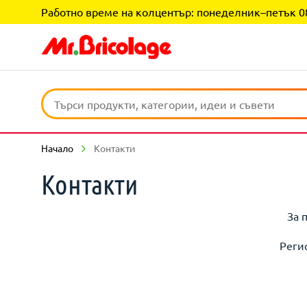
Работно време на колцентър: понеделник–петък 08:0
Начало
Контакти
Контакти
За 
Реги