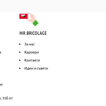
MR.BRICOLAGE
За нас
а
Кариери
Контакти
Идеи и съвети
ви
. 55б от