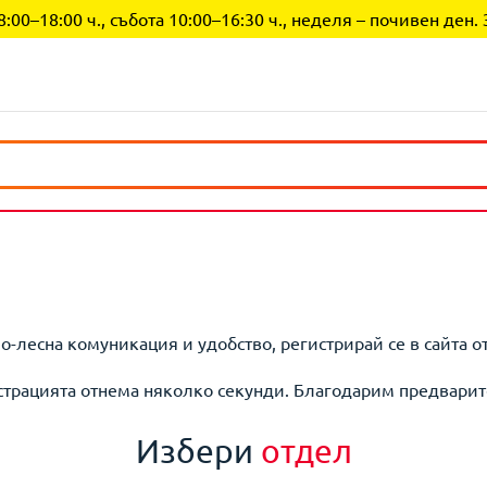
0–18:00 ч., събота 10:00–16:30 ч., неделя – почивен ден. 
по-лесна комуникация и удобство, регистрирай се в сайта о
страцията отнема няколко секунди. Благодарим предварит
Избери
отдел