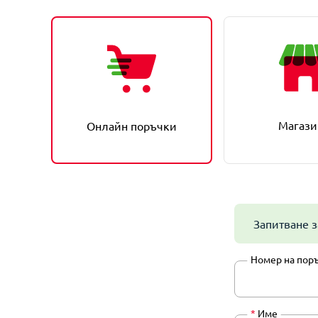
Магази
Онлайн поръчки
Запитване з
Номер на пор
*
Име