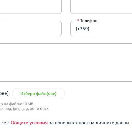
*
Телефон
(+359)
ве):
Избери файл(ове)
 на файла: 10 МБ.
 png, jpeg, jpg, pdf и docx
 се с
Общите условия
за поверителност на личните данни