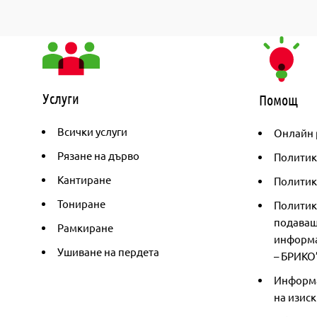
Услуги
Помощ
Всички услуги
Онлайн 
Рязане на дърво
Политик
Кантиране
Политика
Тониране
Политик
подаващ
Рамкиране
информа
Ушиване на пердета
– БРИКО
Информа
на изиск