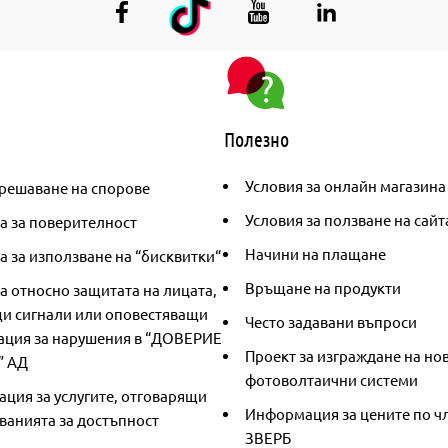
Полезно
Условия за онлайн магазина
решаване на спорове
Условия за ползване на сайт
а за поверителност
Начини на плащане
 за използване на “бисквитки“
Връщане на продукти
а относно защитата на лицата,
и сигнали или оповестяващи
Често задавани въпроси
ция за нарушения в “ДОВЕРИЕ
Проект за изграждане на но
” АД
фотоволтаични системи
ция за услугите, отговарящи
Информация за цените по чл
ванията за достъпност
ЗВЕРБ