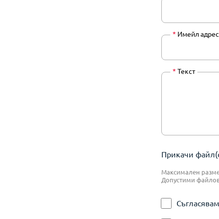
*
Имейл адрес
*
Текст
Прикачи файл(о
Максимален размер
Допустими файлове:
Съгласявам