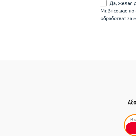
Да, желая 
Mr.Bricolage п
обработват за 
Або