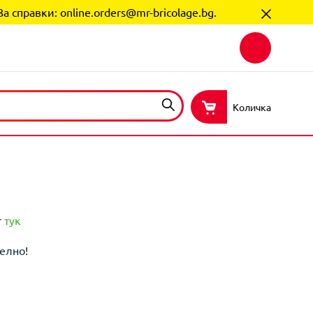
За справки:
online.orders@mr-bricolage.bg
.
Количка
т
тук
елно!