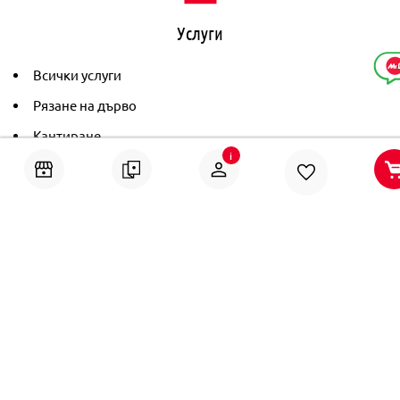
Услуги
Всички услуги
Рязане на дърво
Кантиране
i
Тониране
Рамкиране
Ушиване на пердета
Помощ
Онлайн решаване на спорове