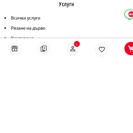
Услуги
Всички услуги
Рязане на дърво
Кантиране
i
Тониране
Рамкиране
Ушиване на пердета
Помощ
Онлайн решаване на спорове
Политика за поверителност