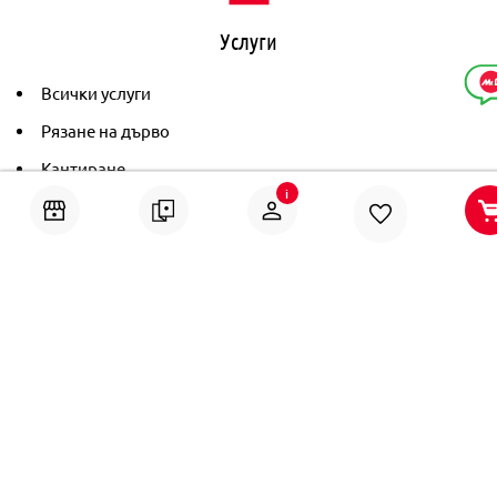
Услуги
Всички услуги
Рязане на дърво
Кантиране
i
Тониране
Рамкиране
Ушиване на пердета
Помощ
Онлайн решаване на спорове