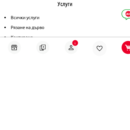
Услуги
Всички услуги
Рязане на дърво
Кантиране
i
Тониране
Рамкиране
Ушиване на пердета
Помощ
Онлайн решаване на спорове
Политика за поверителност