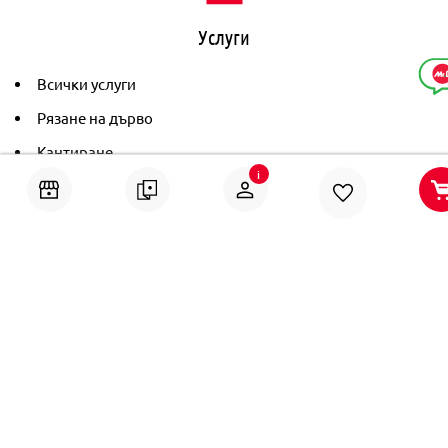
Услуги
Всички услуги
Рязане на дърво
Кантиране
i
Тониране
Рамкиране
Ушиване на пердета
Помощ
Онлайн решаване на спорове