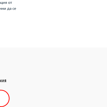
ация от
нни да се
ения