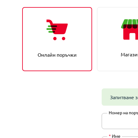
Магази
Онлайн поръчки
Запитване з
Номер на пор
*
Име