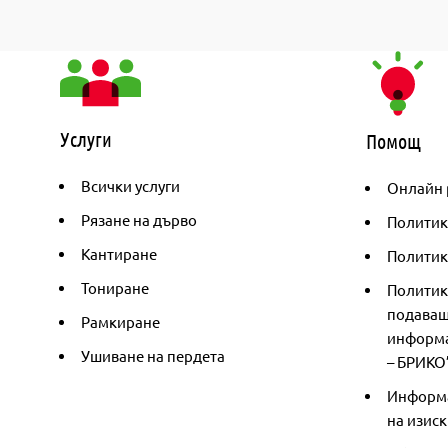
Услуги
Помощ
Всички услуги
Онлайн 
Рязане на дърво
Политик
Кантиране
Политика
Тониране
Политик
подаващ
Рамкиране
информа
Ушиване на пердета
– БРИКО
Информа
на изиск