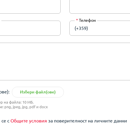
*
Телефон
(+359)
ве):
Избери файл(ове)
 на файла: 10 МБ.
 png, jpeg, jpg, pdf и docx
 се с
Общите условия
за поверителност на личните данни