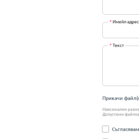
*
Имейл адрес
*
Текст
Прикачи файл(о
Максимален размер
Допустими файлове:
Съгласявам