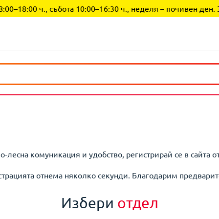
0–18:00 ч., събота 10:00–16:30 ч., неделя – почивен ден. 
по-лесна комуникация и удобство, регистрирай се в сайта о
страцията отнема няколко секунди. Благодарим предварит
Избери
отдел