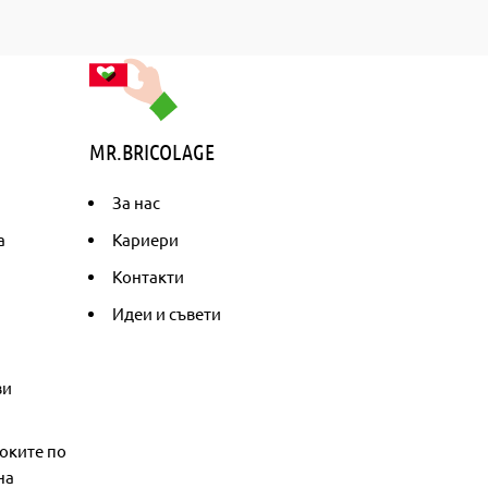
MR.BRICOLAGE
За нас
а
Кариери
Контакти
Идеи и съвети
ви
оките по
на