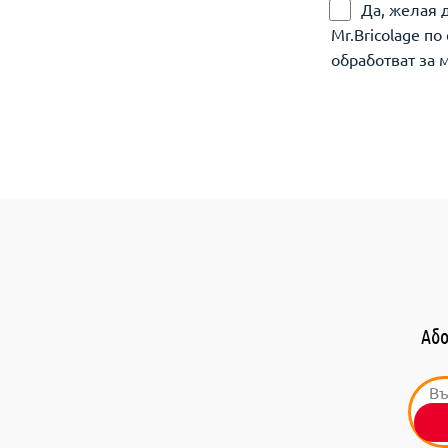
Да, желая 
Mr.Bricolage п
обработват за 
Або