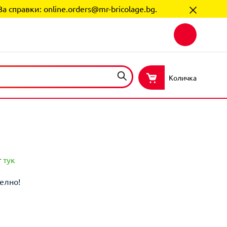
За справки:
online.orders@mr-bricolage.bg
.
Количка
т
тук
елно!