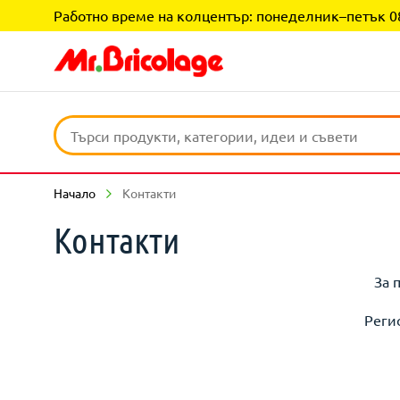
Работно време на колцентър: понеделник–петък 08:0
Начало
Контакти
Контакти
За 
Реги