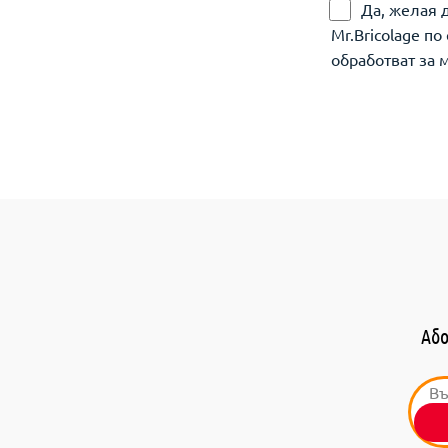
Да, желая 
Mr.Bricolage п
обработват за 
Або