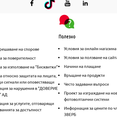
Полезно
Условия за онлайн магазина
решаване на спорове
Условия за ползване на сайт
а за поверителност
Начини на плащане
 за използване на “бисквитки“
Връщане на продукти
а относно защитата на лицата,
и сигнали или оповестяващи
Често задавани въпроси
ция за нарушения в “ДОВЕРИЕ
Проект за изграждане на но
” АД
фотоволтаични системи
ция за услугите, отговарящи
Информация за цените по чл
ванията за достъпност
ЗВЕРБ