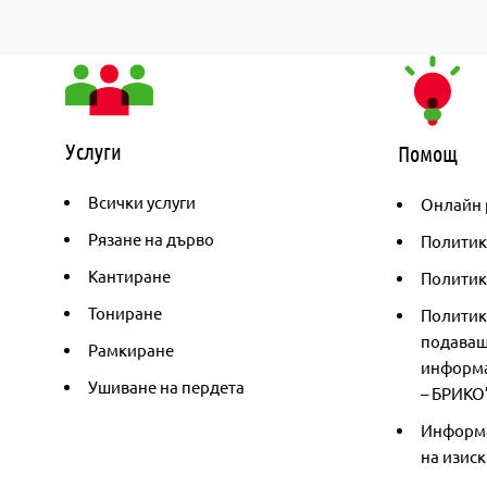
Услуги
Помощ
Всички услуги
Онлайн 
Рязане на дърво
Политик
Кантиране
Политика
Тониране
Политик
подаващ
Рамкиране
информа
Ушиване на пердета
– БРИКО
Информа
на изиск