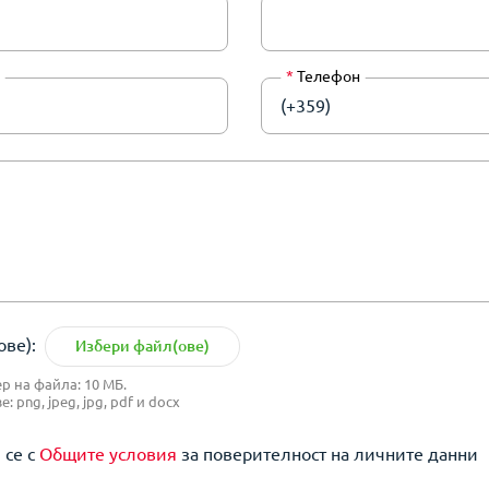
*
Телефон
(+359)
ве):
Избери файл(ове)
 на файла: 10 МБ.
 png, jpeg, jpg, pdf и docx
 се с
Общите условия
за поверителност на личните данни