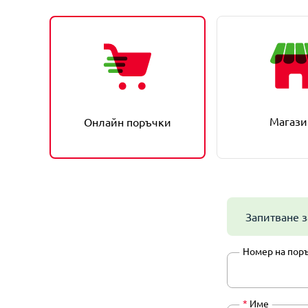
Магази
Онлайн поръчки
Запитване з
Номер на пор
*
Име