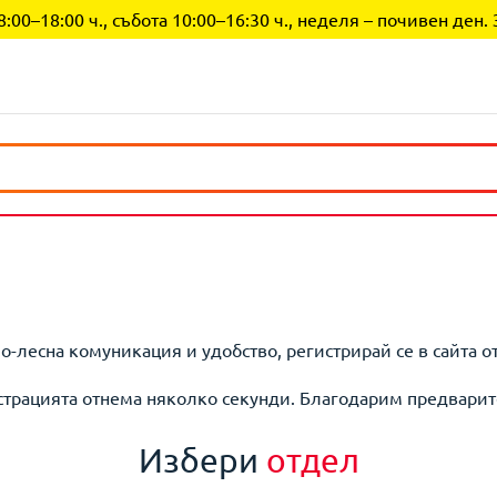
0–18:00 ч., събота 10:00–16:30 ч., неделя – почивен ден. 
по-лесна комуникация и удобство, регистрирай се в сайта о
страцията отнема няколко секунди. Благодарим предварит
Избери
отдел