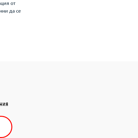
ация от
нни да се
ения