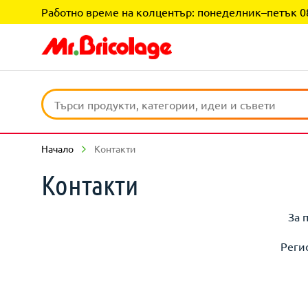
Работно време на колцентър: понеделник–петък 08:0
Начало
Контакти
Контакти
За 
Реги