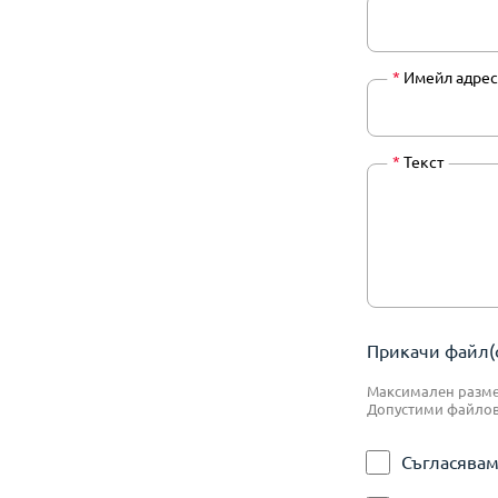
*
Имейл адрес
*
Текст
Прикачи файл(о
Максимален размер
Допустими файлове:
Съгласявам