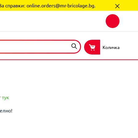
За справки:
online.orders@mr-bricolage.bg
.
Количка
т
тук
елно!