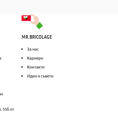
MR.BRICOLAGE
За нас
а
Кариери
Контакти
Идеи и съвети
ви
. 55б от