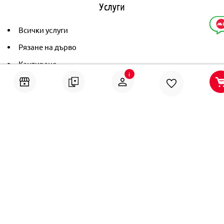
Услуги
Всички услуги
Рязане на дърво
Кантиране
i
Тониране
Рамкиране
Ушиване на пердета
Помощ
Онлайн решаване на спорове
Политика за поверителност