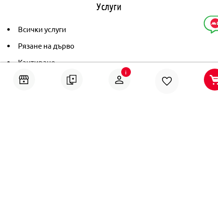
Услуги
Всички услуги
Рязане на дърво
Кантиране
i
Тониране
Рамкиране
Ушиване на пердета
Помощ
Онлайн решаване на спорове
Политика за поверителност