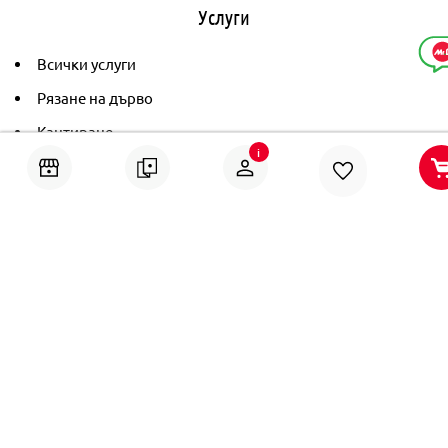
Услуги
Всички услуги
Рязане на дърво
Кантиране
i
Тониране
Рамкиране
Ушиване на пердета
Помощ
Онлайн решаване на спорове
Политика за поверителност