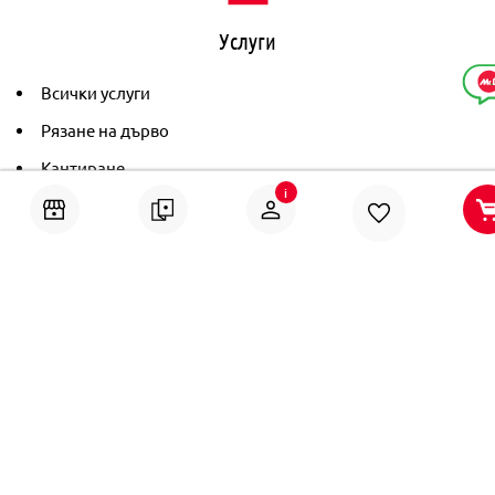
Услуги
Всички услуги
Рязане на дърво
Кантиране
i
Тониране
Рамкиране
Ушиване на пердета
Помощ
Онлайн решаване на спорове