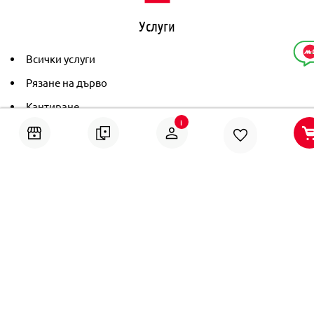
Услуги
Всички услуги
Рязане на дърво
Кантиране
i
Тониране
Рамкиране
Ушиване на пердета
Помощ
Онлайн решаване на спорове