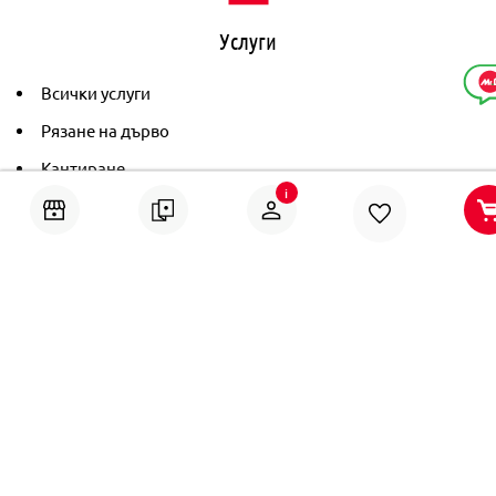
Услуги
Всички услуги
Рязане на дърво
Кантиране
i
Тониране
Рамкиране
Ушиване на пердета
Помощ
Онлайн решаване на спорове