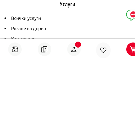
Услуги
Всички услуги
Рязане на дърво
Кантиране
i
Тониране
Рамкиране
Ушиване на пердета
Помощ
Онлайн решаване на спорове
Политика за поверителност