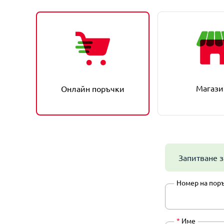
Магази
Онлайн поръчки
Запитване з
Номер на пор
*
Име