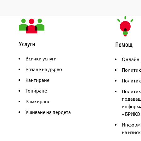
Услуги
Помощ
Всички услуги
Онлайн 
Рязане на дърво
Политик
Кантиране
Политика
Тониране
Политик
подаващ
Рамкиране
информа
Ушиване на пердета
– БРИКО
Информа
на изиск