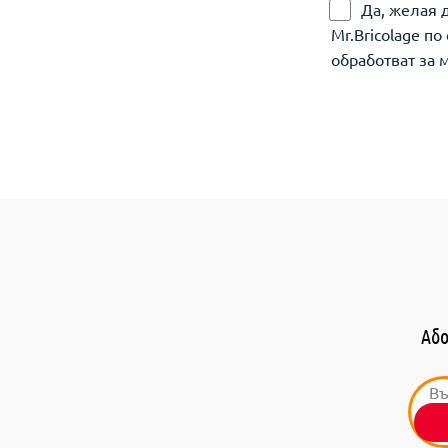
Да, желая 
Mr.Bricolage п
обработват за 
Або