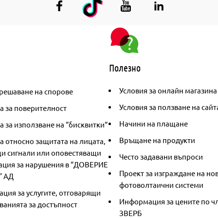
Полезно
Условия за онлайн магазина
решаване на спорове
Условия за ползване на сайт
а за поверителност
Начини на плащане
 за използване на “бисквитки“
Връщане на продукти
а относно защитата на лицата,
и сигнали или оповестяващи
Често задавани въпроси
ция за нарушения в “ДОВЕРИЕ
Проект за изграждане на но
” АД
фотоволтаични системи
ция за услугите, отговарящи
Информация за цените по чл
ванията за достъпност
ЗВЕРБ