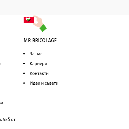
MR.BRICOLAGE
За нас
а
Кариери
Контакти
Идеи и съвети
ви
. 55б от