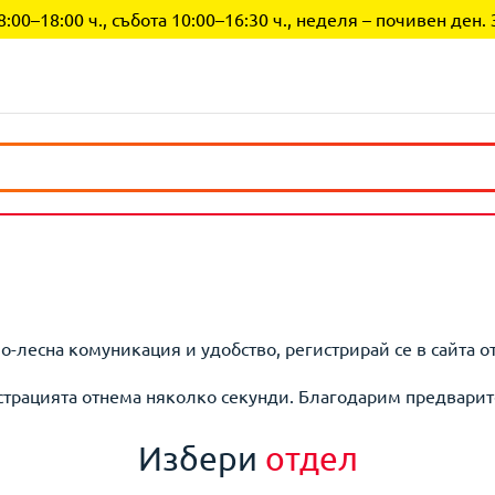
0–18:00 ч., събота 10:00–16:30 ч., неделя – почивен ден. 
по-лесна комуникация и удобство, регистрирай се в сайта о
страцията отнема няколко секунди. Благодарим предварит
Избери
отдел