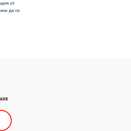
ация от
нни да се
ения