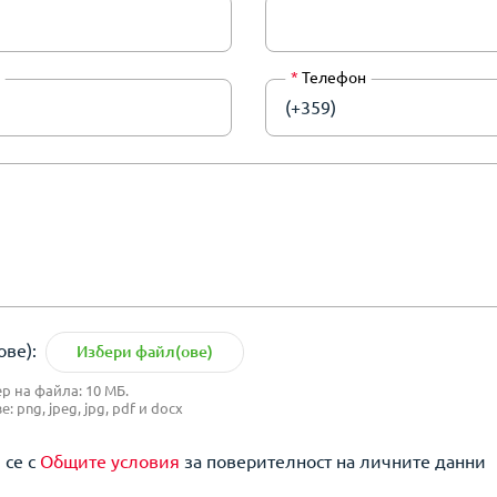
*
Телефон
(+359)
ве):
Избери файл(ове)
 на файла: 10 МБ.
 png, jpeg, jpg, pdf и docx
 се с
Общите условия
за поверителност на личните данни