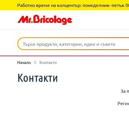
Работно време на колцентър: понеделник–петък 08:0
Начало
Контакти
Контакти
За 
Реги