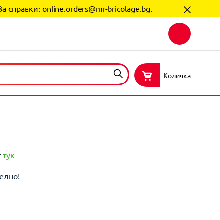
За справки:
online.orders@mr-bricolage.bg
.
Количка
т
тук
елно!