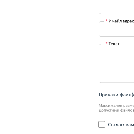
*
Имейл адрес
*
Текст
Прикачи файл(о
Максимален размер
Допустими файлове:
Съгласявам